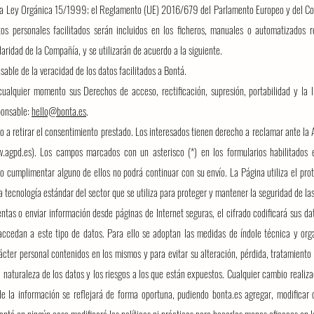
la Ley Orgánica 15/1999; el Reglamento (UE) 2016/679 del Parlamento Europeo y del Con
atos personales facilitados serán incluidos en los ficheros, manuales o automatizados 
laridad de la Compañía, y se utilizarán de acuerdo a la siguiente.
nsable de la veracidad de los datos facilitados a Bontá.
cualquier momento sus Derechos de acceso, rectificación, supresión, portabilidad y la l
sponsable:
hello@bonta.es
.
o a retirar el consentimiento prestado. Los interesados tienen derecho a reclamar ante la
.agpd.es
). Los campos marcados con un asterisco (*) en los formularios habilitados
no cumplimentar alguno de ellos no podrá continuar con
su envío. La Página utiliza el p
a tecnología estándar del sector que se utiliza para proteger y mantener la seguridad de l
entas o enviar información desde páginas de Internet seguras, el cifrado codificará sus da
accedan a este tipo de datos. Para ello se adoptan las medidas de índole técnica y orga
ácter personal contenidos en los mismos y para evitar su alteración, pérdida, tratamient
a naturaleza de los datos y los riesgos a los que están expuestos. Cualquier cambio realiza
e la información se reflejará de forma oportuna, pudiendo bonta.es agregar, modificar o