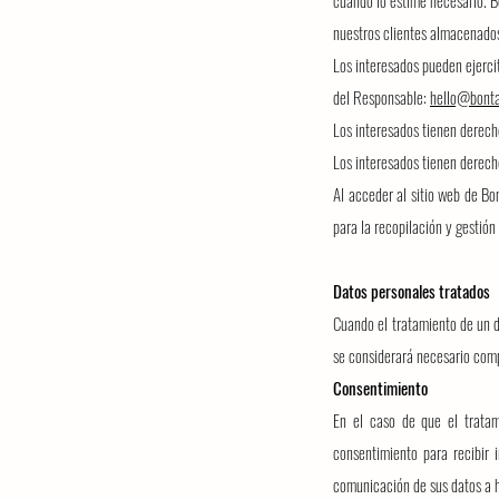
cuando lo estime necesario.
Bo
nuestros clientes almacenados
Los interesados pueden ejercit
del Responsable:
hello@bonta
Los interesados tienen derecho
Los interesados tienen derech
Al acceder al sitio web de Bo
para la recopilación y gestión
Datos personales tratados
Cuando el tratamiento de un d
se considerará necesario comp
Consentimiento
En el caso de que el tratam
consentimiento para recibir
comunicación de sus datos a