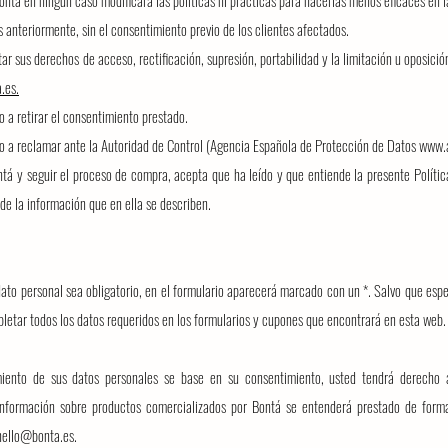
ntá en ningún caso modificará las políticas ni prácticas para hacerlas menos eficaces en l
 anteriormente, sin el consentimiento previo de los clientes afectados.
ar sus derechos de acceso, rectificación, supresión, portabilidad y la limitación u oposición
.es
.
 a retirar el consentimiento prestado.
o a reclamar ante la Autoridad de Control (Agencia Española de Protección de Datos
www.
ntá y seguir el proceso de compra, acepta que ha leído y que entiende la presente Polític
 de la información que en ella se describen.
ato personal sea obligatorio, en el formulario aparecerá marcado con un *.
Salvo que espe
letar todos los datos requeridos en los formularios y cupones que encontrará en esta web
iento de sus datos personales se base en su consentimiento, usted tendrá derecho 
 información sobre productos comercializados por Bontá se entenderá prestado de form
hello@bonta.es
.