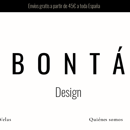
Envíos gratis a partir de 45€ a toda España
B O N T Á
Design
Velas
Quiénes somos