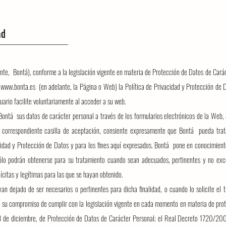
ad
te, Bontá), conforme a la legislación vigente en materia de Protección de Datos de Cará
b
www.bonta.es
(en adelante, la Página o Web) la Política de Privacidad y Protección de D
uario facilite voluntariamente al acceder a su web.
 Bontá sus datos de carácter personal a través de los formularios electrónicos de la Web,
a correspondiente casilla de aceptación, consiente expresamente que Bontá pueda trat
cidad y Protección de Datos y para los fines aquí expresados. Bontá pone en conocimiento
ólo podrán obtenerse para su tratamiento cuando sean adecuados, pertinentes y no exce
ícitas y legítimas para las que se hayan obtenido.
 dejado de ser necesarios o pertinentes para dicha finalidad, o cuando lo solicite el ti
a su compromiso de cumplir con la legislación vigente en cada momento en materia de pro
 de diciembre, de Protección de Datos de Carácter Personal; el Real Decreto 1720/200