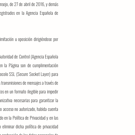
sejo, de 27 de abril de 2016, y demás
registrados en la Agencia Española de
imitación u oposición dirigiéndose por
 Autoridad de Control (Agencia Española
 en la Página son de cumplimentación
rotocolo SSL (Secure Socket Layer) para
as transmisiones de mensajes a través de
tos en un formato ilegible para impedir
nizativa necesarias para garantizar la
o o acceso no autorizado, habida cuenta
do en la Política de Privacidad y en las
 eliminar dicha política de privacidad