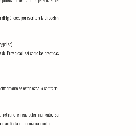
a protección de los datos personales de
 dirigiéndose por escrito a la dirección
agpd.es
).
a de Privacidad, así como las prácticas
cíficamente se establezca lo contrario,
.
a retirarlo en cualquier momento.
Su
a manifiesta e inequívoca mediante la