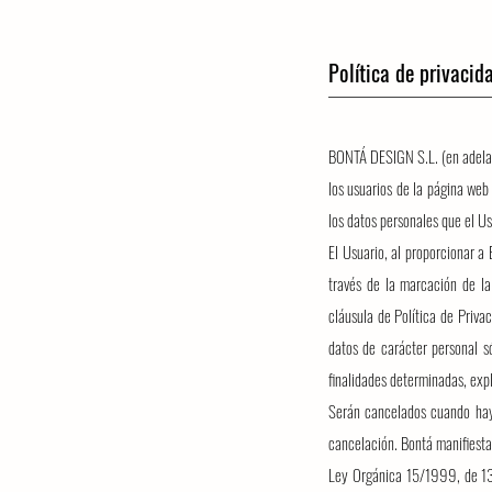
Política de privacid
BONTÁ DESIGN S.L. (en adelan
los usuarios de la página we
los datos personales que el Us
El Usuario, al proporcionar a
través de la marcación de l
cláusula de Política de Priva
datos de carácter personal s
finalidades determinadas, expl
Serán cancelados cuando hayan
cancelación. Bontá manifiest
Ley Orgánica 15/1999, de 13