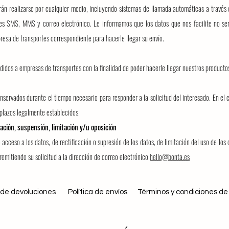
drán realizarse por cualquier medio, incluyendo sistemas de llamada automáticas a través
es SMS, MMS y correo electrónico. Le informamos que los datos que nos facilite no se
esa de transportes correspondiente para hacerle llegar su envío.
didos a empresas de transportes con la finalidad de poder hacerle llegar nuestros producto
nservados durante el tiempo necesario para responder a la solicitud del interesado. En el 
plazos legalmente establecidos.
ación, suspensión, limitación y/u oposición
acceso a los datos, de rectificación o supresión de los datos, de limitación del uso de los 
 remitiendo su solicitud a la dirección de correo electrónico
hello@bonta.es
a de devoluciones
Política de envíos
​Términos y condiciones de