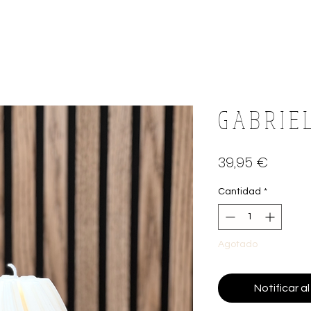
G A B R I E L
Precio
39,95 €
Cantidad
*
Agotado
Notificar a