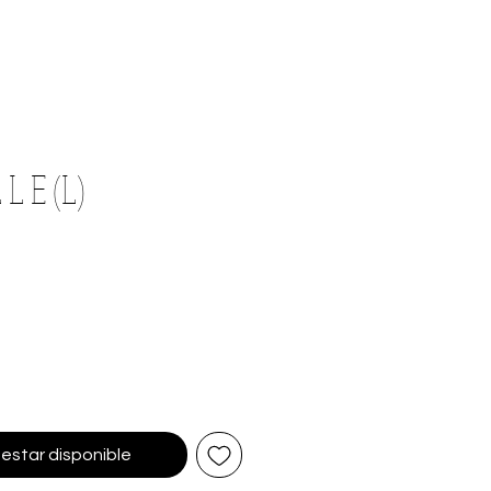
 L E (L)
l estar disponible