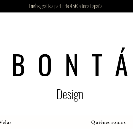
Envíos gratis a partir de 45€ a toda España
B O N T Á
Design
Velas
Quiénes somos