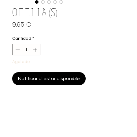
O F E L I A (S)
Precio
9,95 €
Cantidad
*
Agotado
Notificar al estar disponible
Se recomienda poner una base debajo de
la vela en caso de encenderla