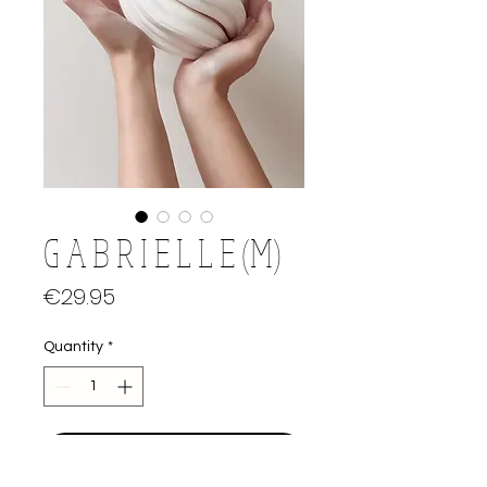
G A B R I E L L E (M)
Price
€29.95
Quantity
*
Add to Cart